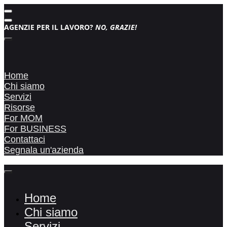
AGENZIE PER IL LAVORO?
NO, GRAZIE!
Home
Chi siamo
Servizi
Risorse
For MOM
For BUSINESS
Contattaci
Segnala un'azienda
Home
Chi siamo
Servizi