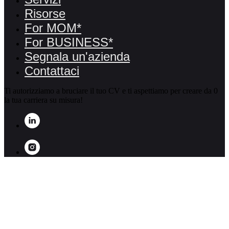
Risorse
For MOM*
For BUSINESS*
Segnala un'azienda
Contattaci
Ti autorizziamo a bruciare il tuo CV e ti aspettiamo per creare da 0
la tua carriera su misura!