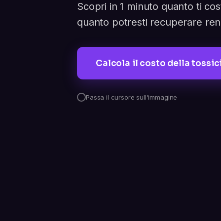
Scopri in 1 minuto quanto ti co
quanto potresti recuperare re
Calcola il costo della tossic
Passa il cursore sull'immagine