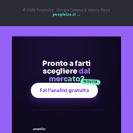
© 2026 Peopleize · Giorgia Campus & Valeria Rizzo
peopleize.it →
Pronto a farti
scegliere
dal
mercato?
NOVITÀ
Fai l'analisi gratuita