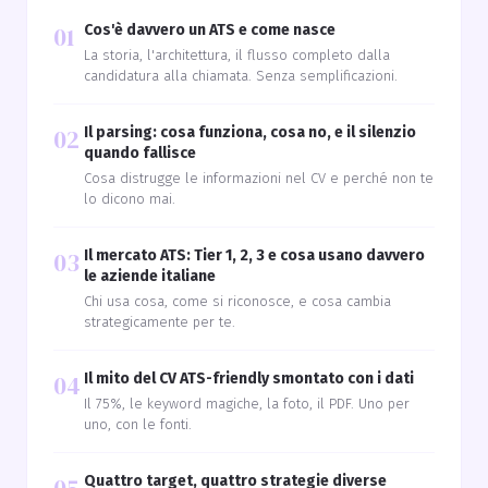
01
Cos'è davvero un ATS e come nasce
La storia, l'architettura, il flusso completo dalla
candidatura alla chiamata. Senza semplificazioni.
02
Il parsing: cosa funziona, cosa no, e il silenzio
quando fallisce
Cosa distrugge le informazioni nel CV e perché non te
lo dicono mai.
03
Il mercato ATS: Tier 1, 2, 3 e cosa usano davvero
le aziende italiane
Chi usa cosa, come si riconosce, e cosa cambia
strategicamente per te.
04
Il mito del CV ATS-friendly smontato con i dati
Il 75%, le keyword magiche, la foto, il PDF. Uno per
uno, con le fonti.
Quattro target, quattro strategie diverse