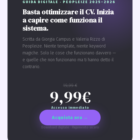
GUIDA DIGITALE · PEOPLEIZE 2025–2026
Basta ottimizzare il CV. Inizia
a capire come funziona il
sistema.
Scritta da Giorgia Campus e Valeria Rizzo di
Peopleize. Niente template, niente keyword
magiche. Solo le cose che funzionano davvero —
e quelle che non funzionano ma ti hanno detto il
contrario.
19,99 €
9,99€
Accesso immediato
Acquista ora →
Download digitale · Pagamento sicuro