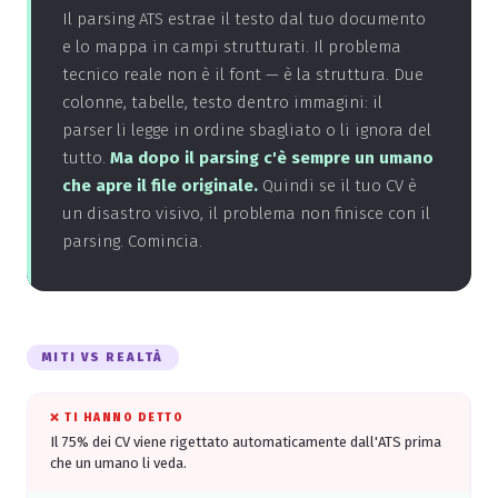
Il parsing ATS estrae il testo dal tuo documento
e lo mappa in campi strutturati. Il problema
tecnico reale non è il font — è la struttura. Due
colonne, tabelle, testo dentro immagini: il
parser li legge in ordine sbagliato o li ignora del
tutto.
Ma dopo il parsing c'è sempre un umano
che apre il file originale.
Quindi se il tuo CV è
un disastro visivo, il problema non finisce con il
parsing. Comincia.
MITI VS REALTÀ
❌ TI HANNO DETTO
Il 75% dei CV viene rigettato automaticamente dall'ATS prima
che un umano li veda.