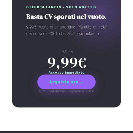
OFFERTA LANCIO · SOLO ADESSO
Basta CV sparati nel vuoto.
9,99€. Meno di un aperitivo. Più utile di metà
dei corsi da 300€ che girano su LinkedIn.
19,99 €
9,99€
Accesso immediato
Acquista ora →
Download digitale · Pagamento sicuro