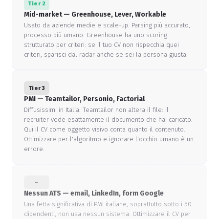
Tier 2
Mid-market — Greenhouse, Lever, Workable
Usato da aziende medie e scale-up. Parsing più accurato,
processo più umano. Greenhouse ha uno scoring
strutturato per criteri: se il tuo CV non rispecchia quei
criteri, sparisci dal radar anche se sei la persona giusta.
Tier 3
PMI — Teamtailor, Personio, Factorial
Diffusissimi in Italia. Teamtailor non altera il file: il
recruiter vede esattamente il documento che hai caricato.
Qui il CV come oggetto visivo conta quanto il contenuto.
Ottimizzare per l'algoritmo e ignorare l'occhio umano è un
errore.
–
Nessun ATS — email, LinkedIn, form Google
Una fetta significativa di PMI italiane, soprattutto sotto i 50
dipendenti, non usa nessun sistema. Ottimizzare il CV per