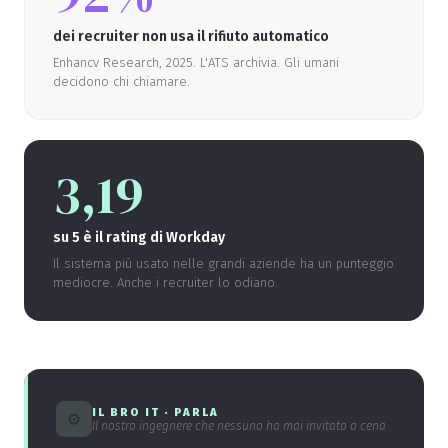
dei recruiter non usa il rifiuto automatico
Enhancv Research, 2025. L'ATS archivia. Gli umani
decidono chi chiamare.
3,19
su 5 è il rating di Workday
Il sistema più usato nelle grandi aziende ha un punteggio
mediocre. Anche i recruiter lo odiano.
IL BRO IT · PARLA
⚙
Il nostro ingegnere che nessuno ha mai invitato a cena