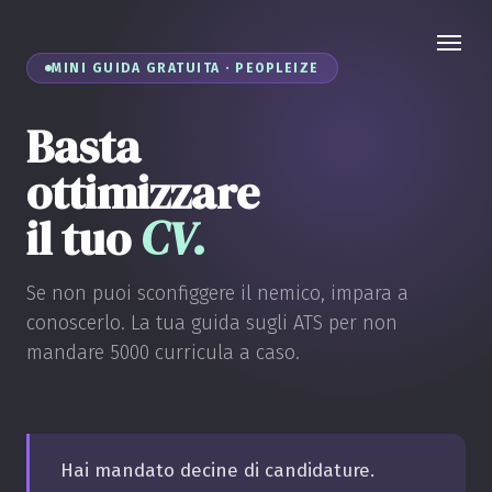
MINI GUIDA GRATUITA · PEOPLEIZE
Basta
ottimizzare
il tuo
CV.
Se non puoi sconfiggere il nemico, impara a
conoscerlo. La tua guida sugli ATS per non
mandare 5000 curricula a caso.
Hai mandato decine di candidature.