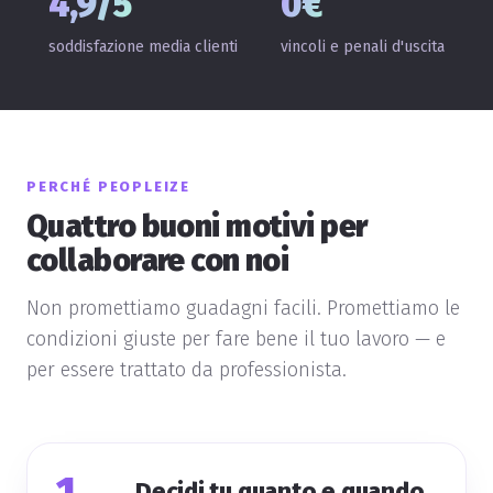
4,9/5
0€
soddisfazione media clienti
vincoli e penali d'uscita
PERCHÉ PEOPLEIZE
Quattro buoni motivi per
collaborare con noi
Non promettiamo guadagni facili. Promettiamo le
condizioni giuste per fare bene il tuo lavoro — e
per essere trattato da professionista.
1
Decidi tu quanto e quando