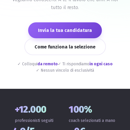
tutto il resto.
Invia la tua candidatura
Come funziona la selezione
✓ Colloqui
da remoto
✓ Ti rispondiamo
in ogni caso
✓ Nessun vincolo di esclusività
+12.000
100%
professionisti seguiti
coach selezionati a mano