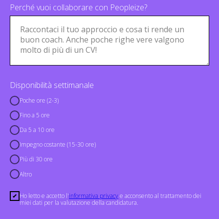
Perché vuoi collaborare con Peopleize?
Disponibilità settimanale
Poche ore (2-3)
Fino a 5 ore
Da 5 a 10 ore
Impegno costante (15-30 ore)
Più di 30 ore
Altro
Ho letto e accetto l'
informativa privacy
e acconsento al trattamento dei
miei dati per la valutazione della candidatura.